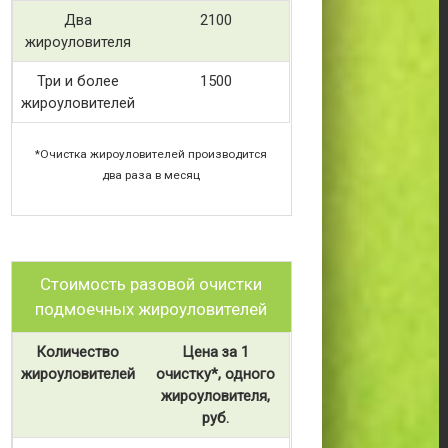
Два
2100
жироуловителя
Три и более
1500
жироуловителей
*Очистка жироуловителей производится
два раза в месяц
Стоимость разовой очистки
подмоечных жироуловителей
Количество
Цена за 1
жироуловителей
очистку*, одного
жироуловителя,
руб.