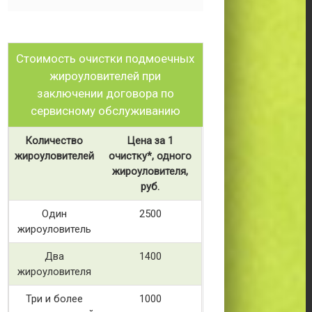
Стоимость очистки подмоечных
жироуловителей при
заключении договора по
сервисному обслуживанию
Количество
Цена за 1
жироуловителей
очистку*, одного
жироуловителя,
руб.
Один
2500
жироуловитель
Два
1400
жироуловителя
Три и более
1000