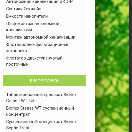
Автономная канализация ЭКО-Р
Септики Эколайн
Емкости накопители
Шеф-монтаж автономной
канализации
Монтаж автономной канализации
Флотационно-фильтрационная
установка
Флотатор двухступенчатый
проточный
БИОПРЕПАРАТЫ
Таблетированный препарат Bionex
Crease WT Tab
Bionex Crease WT суспензионный
концентрат
Суспензионный концентрат Bionex
Septic Treat