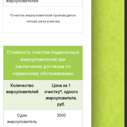
жироуловителей
*Очистка жироуловителей производится
четыре раза в месяц
Стоимость очистки подмоечных
жироуловителей при
заключении договора по
сервисному обслуживанию
Количество
Цена за 1
жироуловителей
очистку*, одного
жироуловителя,
руб.
Один
3000
жироуловитель