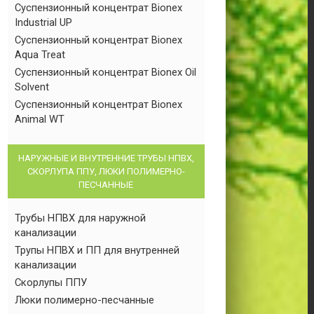
Суспензионный концентрат Bionex
Industrial UP
Суспензионный концентрат Bionex
Aqua Treat
Суспензионный концентрат Bionex Oil
Solvent
Суспензионный концентрат Bionex
Animal WT
НАРУЖНЫЕ И ВНУТРЕННИЕ ТРУБЫ НПВХ,
СКОРЛУПА ППУ, ЛЮКИ ПОЛИМЕРНО-
ПЕСЧАННЫЕ
Трубы НПВХ для наружной
канализации
Трупы НПВХ и ПП для внутренней
канализации
Скорлупы ППУ
Люки полимерно-песчанные