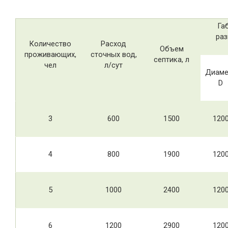
Га
раз
Количество
Расход
Объем
проживающих,
сточных вод,
септика, л
чел
л/сут
Диаме
D
3
600
1500
120
4
800
1900
120
5
1000
2400
120
6
1200
2900
120