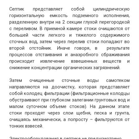
Септик представляет собой цилиндрическую
горизонтальную емкость подземного исполнения,
разделенную внутри на 2 секции глухой перегородкой
с переливом. В приемной камере стоки очищаются от
большей части легкого и тяжелого содержимого
сточных вод, затем через перелив стоки попадают во
второй отстойник. Иначе говоря, в результате
процессов отстаивания и анаэробного сбраживания
происходит извлечение взвешенных веществ и
снижение концентрации органических загрязнений.
Затем очищенные сточные воды самотеком
направляются на доочистку, которая представляет
собой колодец фильтрации (фильтрационные колодцы
обустраивают при глубоком залегании грунтовых вод и
малом суточном объеме стоков). На данном этапе
стоки проходят через слои щебня, песка и грунта,
очищаясь механически, а попросту – фильтруются от
тонких взвесей.
Электрооборудования в септике не предусмотрено.