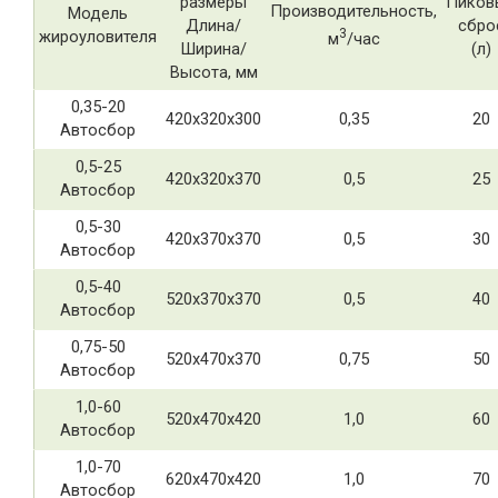
размеры
Пиков
Производительность,
Модель
Длина/
сбро
3
жироуловителя
м
/час
Ширина/
(л)
Высота, мм
0,35-20
420х320х300
0,35
20
Автосбор
0,5-25
420х320х370
0,5
25
Автосбор
0,5-30
420х370х370
0,5
30
Автосбор
0,5-40
520х370х370
0,5
40
Автосбор
0,75-50
520х470х370
0,75
50
Автосбор
1,0-60
520х470х420
1,0
60
Автосбор
1,0-70
620х470х420
1,0
70
Автосбор