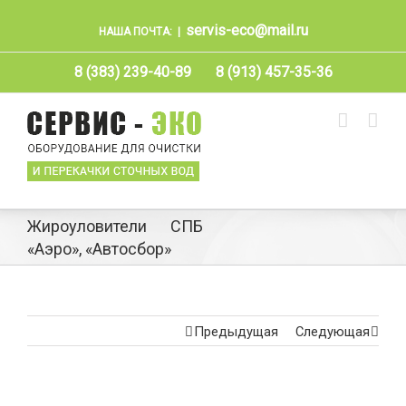
servis-eco@mail.ru
НАША ПОЧТА:
|
8 (383) 239-40-89
8 (913) 457-35-36
Жироуловители СПБ
«Аэро», «Автосбор»
Предыдущая
Следующая