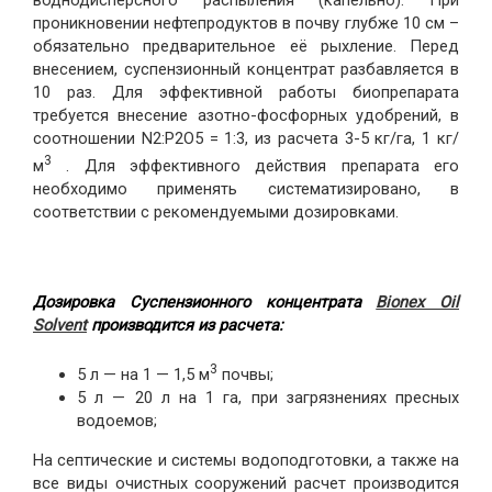
воднодисперсного распыления (капельно). При
проникновении нефтепродуктов в почву глубже 10 см –
обязательно предварительное её рыхление. Перед
внесением, суспензионный концентрат разбавляется в
10 раз. Для эффективной работы биопрепарата
требуется внесение азотно-фосфорных удобрений, в
соотношении N2:P2O5 = 1:3, из расчета 3-5 кг/га, 1 кг/
3
м
. Для эффективного действия препарата его
необходимо применять систематизировано, в
соответствии с рекомендуемыми дозировками.
Дозировка Суспензионного концентрата
Bionex Oil
Solvent
производится из расчета:
3
5 л — на 1 — 1,5 м
почвы;
5 л — 20 л на 1 га, при загрязнениях пресных
водоемов;
На септические и системы водоподготовки, а также на
все виды очистных сооружений расчет производится