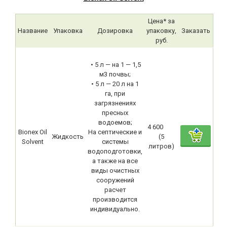
Цена* за
Название
Упаковка
Дозировка
упаковку,
Заказать
руб.
• 5 л — на 1 — 1,5
м3 почвы;
• 5 л — 20 л на 1
га, при
загрязнениях
пресных
водоемов;
4 600
Bionex Оil
На септические и
Жидкость
(5
Solvent
системы
литров)
водоподготовки,
а также на все
виды очистных
сооружений
расчет
производится
индивидуально.