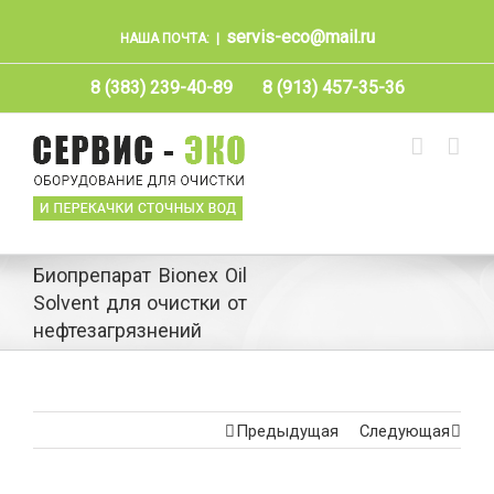
servis-eco@mail.ru
НАША ПОЧТА:
|
8 (383) 239-40-89
8 (913) 457-35-36
Биопрепарат Bionex Oil
Solvent для очистки от
нефтезагрязнений
Предыдущая
Следующая