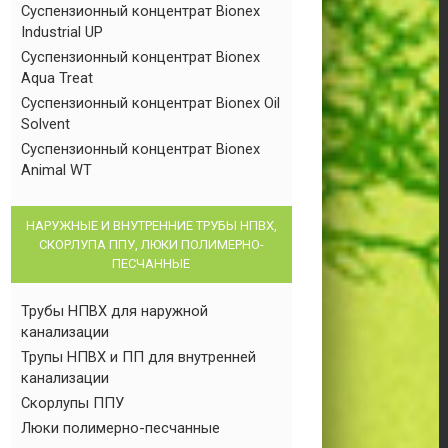
Суспензионный концентрат Bionex
Industrial UP
Суспензионный концентрат Bionex
Aqua Treat
Суспензионный концентрат Bionex Oil
Solvent
Суспензионный концентрат Bionex
Animal WT
НАРУЖНЫЕ И ВНУТРЕННИЕ ТРУБЫ НПВХ,
СКОРЛУПА ППУ, ЛЮКИ ПОЛИМЕРНО-
ПЕСЧАННЫЕ
Трубы НПВХ для наружной
канализации
Трупы НПВХ и ПП для внутренней
канализации
Скорлупы ППУ
Люки полимерно-песчанные