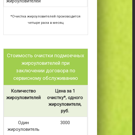
жироуловителей
*Очистка жироуловителей производится
четыре раза в месяц
Стоимость очистки подмоечных
жироуловителей при
заключении договора по
сервисному обслуживанию
Количество
Цена за 1
жироуловителей
очистку*, одного
жироуловителя,
руб.
Один
3000
жироуловитель