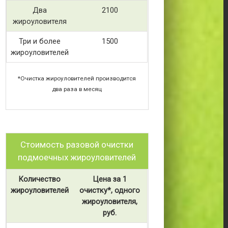
Два
2100
жироуловителя
Три и более
1500
жироуловителей
*Очистка жироуловителей производится
два раза в месяц
Стоимость разовой очистки
подмоечных жироуловителей
Количество
Цена за 1
жироуловителей
очистку*, одного
жироуловителя,
руб.