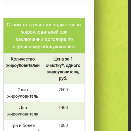
Стоимость очистки подмоечных
жироуловителей при
заключении договора по
сервисному обслуживанию
Количество
Цена за 1
жироуловителей
очистку*, одного
жироуловителя,
руб.
Один
2500
жироуловитель
Два
1400
жироуловителя
Три и более
1000