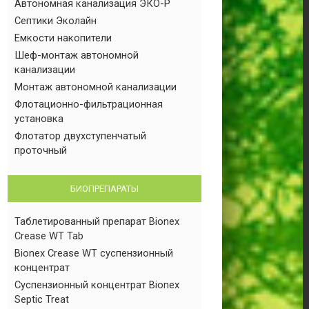
Автономная канализация ЭКО-Р
Септики Эколайн
Емкости накопители
Шеф-монтаж автономной
канализации
Монтаж автономной канализации
Флотационно-фильтрационная
установка
Флотатор двухступенчатый
проточный
БИОПРЕПАРАТЫ
Таблетированный препарат Bionex
Crease WT Tab
Bionex Crease WT суспензионный
концентрат
Суспензионный концентрат Bionex
Septic Treat