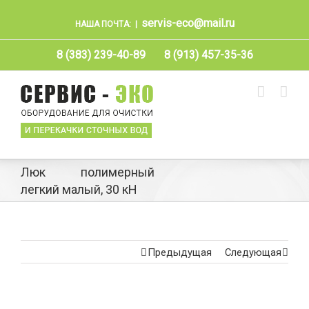
servis-eco@mail.ru
НАША ПОЧТА:
|
8 (383) 239-40-89
8 (913) 457-35-36
Люк полимерный
легкий малый, 30 кН
Предыдущая
Следующая