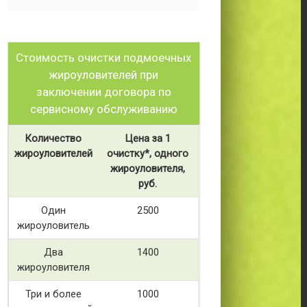
Стоимость очистки подмоечных
жироуловителей при
заключении договора по
сервисному обслуживанию
Количество
Цена за 1
жироуловителей
очистку*, одного
жироуловителя,
руб.
Один
2500
жироуловитель
Два
1400
жироуловителя
Три и более
1000