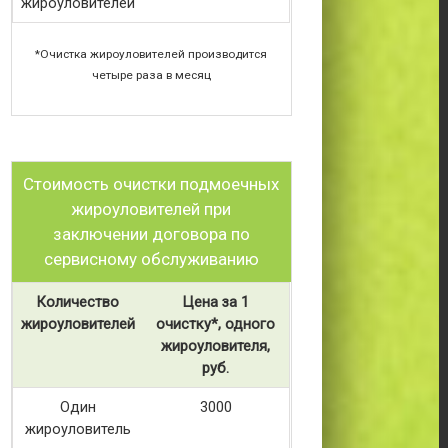
жироуловителей
*Очистка жироуловителей производится
четыре раза в месяц
Стоимость очистки подмоечных
жироуловителей при
заключении договора по
сервисному обслуживанию
Количество
Цена за 1
жироуловителей
очистку*, одного
жироуловителя,
руб.
Один
3000
жироуловитель