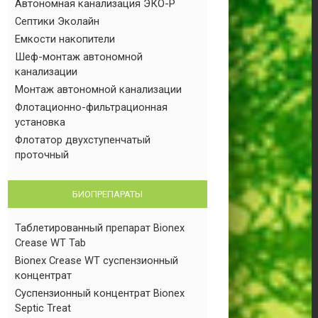
Автономная канализация ЭКО-Р
Септики Эколайн
Емкости накопители
Шеф-монтаж автономной
канализации
Монтаж автономной канализации
Флотационно-фильтрационная
установка
Флотатор двухступенчатый
проточный
БИОПРЕПАРАТЫ
Таблетированный препарат Bionex
Crease WT Tab
Bionex Crease WT суспензионный
концентрат
Суспензионный концентрат Bionex
Septic Treat