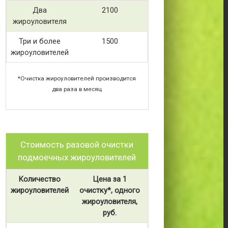
Два
2100
жироуловителя
Три и более
1500
жироуловителей
*Очистка жироуловителей производится
два раза в месяц
Стоимость разовой очистки
подмоечных жироуловителей
Количество
Цена за 1
жироуловителей
очистку*, одного
жироуловителя,
руб.