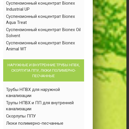
Суспензионный концентрат Bionex
Industrial UP
Суспензионный концентрат Bionex
Aqua Treat
Суспензионный концентрат Bionex Oil
Solvent
Суспензионный концентрат Bionex
Animal WT
НАРУЖНЫЕ И ВНУТРЕННИЕ ТРУБЫ НПВХ,
СКОРЛУПА ППУ, ЛЮКИ ПОЛИМЕРНО-
ПЕСЧАННЫЕ
Трубы НПВХ для наружной
канализации
Трупы НПВХ и ПП для внутренней
канализации
Скорлупы ППУ
Люки полимерно-песчанные