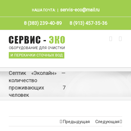
servis-eco@mail.ru
НАША ПОЧТА:
|
8 (383) 239-40-89
8 (913) 457-35-36
Септик «Эколайн» —
количество
проживающих 7
человек
Предыдущая
Следующая