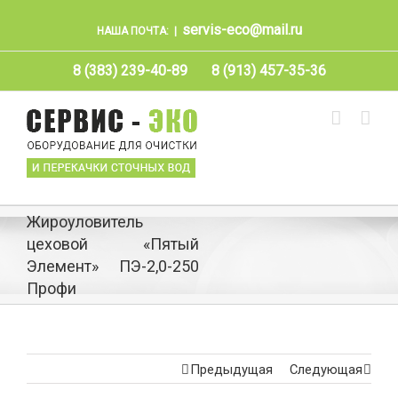
servis-eco@mail.ru
НАША ПОЧТА:
|
8 (383) 239-40-89
8 (913) 457-35-36
Жироуловитель
цеховой «Пятый
Элемент» ПЭ-2,0-250
Профи
Предыдущая
Следующая