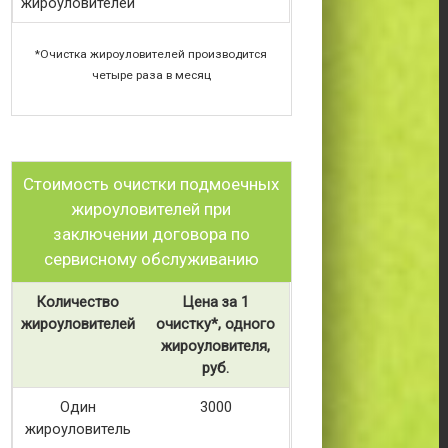
жироуловителей
*Очистка жироуловителей производится
четыре раза в месяц
Стоимость очистки подмоечных
жироуловителей при
заключении договора по
сервисному обслуживанию
Количество
Цена за 1
жироуловителей
очистку*, одного
жироуловителя,
руб.
Один
3000
жироуловитель