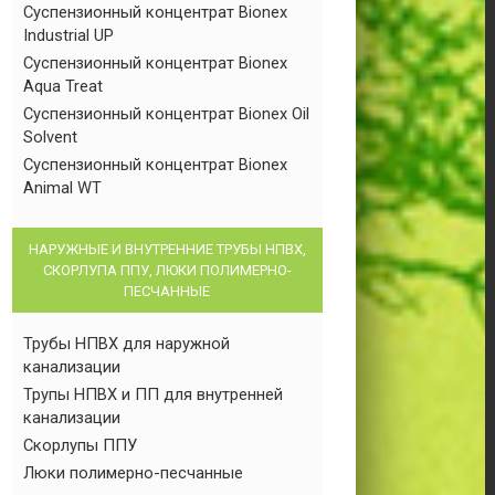
Суспензионный концентрат Bionex
Industrial UP
Суспензионный концентрат Bionex
Aqua Treat
Суспензионный концентрат Bionex Oil
Solvent
Суспензионный концентрат Bionex
Animal WT
НАРУЖНЫЕ И ВНУТРЕННИЕ ТРУБЫ НПВХ,
СКОРЛУПА ППУ, ЛЮКИ ПОЛИМЕРНО-
ПЕСЧАННЫЕ
Трубы НПВХ для наружной
канализации
Трупы НПВХ и ПП для внутренней
канализации
Скорлупы ППУ
Люки полимерно-песчанные