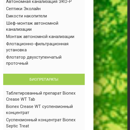
Автономная канализация ЭКО-Р
Септики Эколайн
Емкости накопители
Шеф-монтаж автономной
канализации
Монтаж автономной канализации
Флотационно-фильтрационная
установка
Флотатор двухступенчатый
проточный
БИОПРЕПАРАТЫ
Таблетированный препарат Bionex
Crease WT Tab
Bionex Crease WT суспензионный
концентрат
Суспензионный концентрат Bionex
Septic Treat