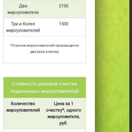
Два
2100
жироуловителя
Три и более
1500
жироуловителей
*Очистка жироуловителей производится
два раза в месяц
Стоимость разовой очистки
подмоечных жироуловителей
Количество
Цена за 1
жироуловителей
очистку*, одного
жироуловителя,
руб.