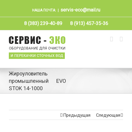
servis-eco@mail.ru
НАША ПОЧТА:
|
8 (383) 239-40-89
8 (913) 457-35-36
Жироуловитель
промышленный EVO
STOK 14-1000
Предыдущая
Следующая