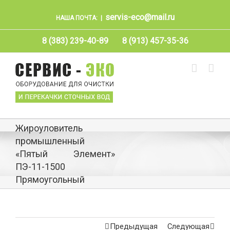
servis-eco@mail.ru
НАША ПОЧТА:
|
8 (383) 239-40-89
8 (913) 457-35-36
Жироуловитель
промышленный
«Пятый Элемент»
ПЭ-11-1500
Прямоугольный
Предыдущая
Следующая