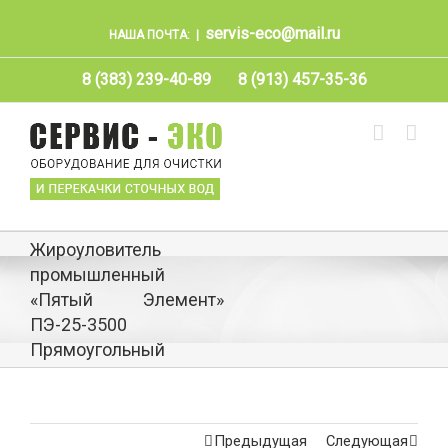
servis-eco@mail.ru
НАША ПОЧТА:
|
8 (383) 239-40-89
8 (913) 457-35-36
Жироуловитель
промышленный
«Пятый Элемент»
ПЭ-25-3500
Прямоугольный
Предыдущая
Следующая