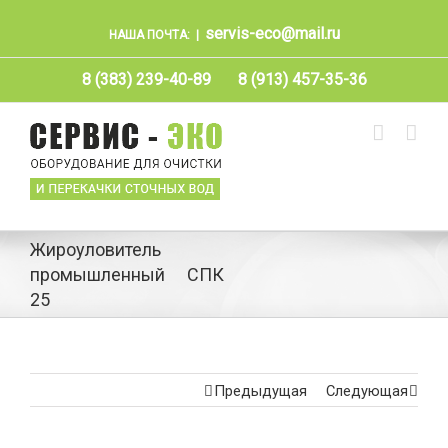
servis-eco@mail.ru
НАША ПОЧТА:
|
8 (383) 239-40-89
8 (913) 457-35-36
Жироуловитель
промышленный СПК
25
Предыдущая
Следующая