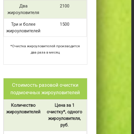
Два
2100
жироуловителя
Три и более
1500
жироуловителей
*Очистка жироуловителей производится
два раза в месяц
Стоимость разовой очистки
подмоечных жироуловителей
Количество
Цена за 1
жироуловителей
очистку*, одного
жироуловителя,
руб.