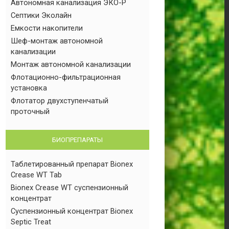
Автономная канализация ЭКО-Р
Септики Эколайн
Емкости накопители
Шеф-монтаж автономной
канализации
Монтаж автономной канализации
Флотационно-фильтрационная
установка
Флотатор двухступенчатый
проточный
БИОПРЕПАРАТЫ
Таблетированный препарат Bionex
Crease WT Tab
Bionex Crease WT суспензионный
концентрат
Суспензионный концентрат Bionex
Septic Treat