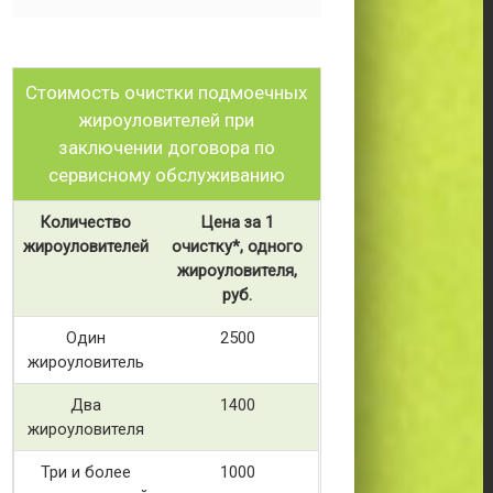
Стоимость очистки подмоечных
жироуловителей при
заключении договора по
сервисному обслуживанию
Количество
Цена за 1
жироуловителей
очистку*, одного
жироуловителя,
руб.
Один
2500
жироуловитель
Два
1400
жироуловителя
Три и более
1000