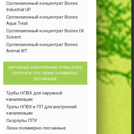
Суспензионный концентрат Bionex
Industrial UP
Суспензионный концентрат Bionex
Aqua Treat
Суспензионный концентрат Bionex Oil
Solvent
Суспензионный концентрат Bionex
Animal WT
НАРУЖНЫЕ И ВНУТРЕННИЕ ТРУБЫ НПВХ,
СКОРЛУПА ППУ, ЛЮКИ ПОЛИМЕРНО-
ПЕСЧАННЫЕ
Трубы НПВХ для наружной
канализации
Трупы НПВХ и ПП для внутренней
канализации
Скорлупы ППУ
Люки полимерно-песчанные