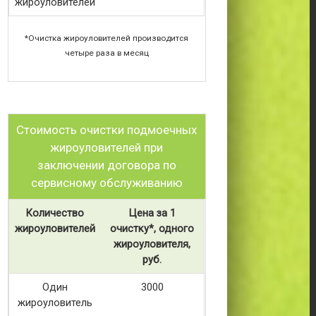
жироуловителей
*Очистка жироуловителей производится
четыре раза в месяц
Стоимость очистки подмоечных
жироуловителей при
заключении договора по
сервисному обслуживанию
Количество
Цена за 1
жироуловителей
очистку*, одного
жироуловителя,
руб.
Один
3000
жироуловитель