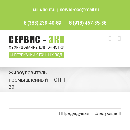
servis-eco@mail.ru
НАША ПОЧТА:
|
8 (383) 239-40-89
8 (913) 457-35-36
Жироуловитель
промышленный СПП
32
Предыдущая
Следующая