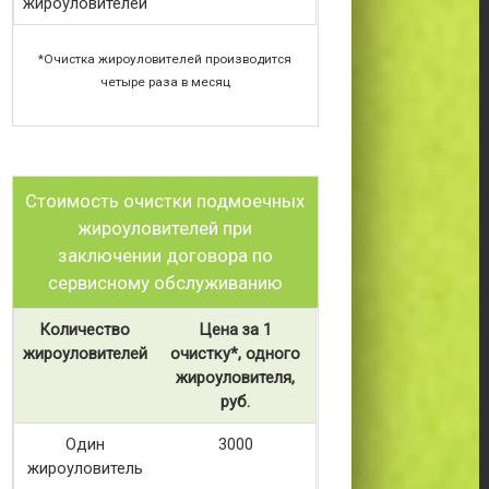
жироуловителей
*Очистка жироуловителей производится
четыре раза в месяц
Стоимость очистки подмоечных
жироуловителей при
заключении договора по
сервисному обслуживанию
Количество
Цена за 1
жироуловителей
очистку*, одного
жироуловителя,
руб.
Один
3000
жироуловитель