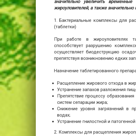
значительно увеличить временные 
жироуловителей, а также значительно
1. Бактериальные комплексы для р
(таблетки)
При работе в жироуловителях та
способствует разрушению комплекс
осуществляет биодеструкцию осадоч
препятствуя возникновению едких зап
Назначение таблетированного препара
Расщепление жирового отхода в жир
Устранение запахов разложения пищ
Препятствие процессу образования 
систем сепарации жира;
Снижение уровня загрязнений в п
водах;
Устранение гнилостной и патогенно
2. Комплексы для расщепления жиро