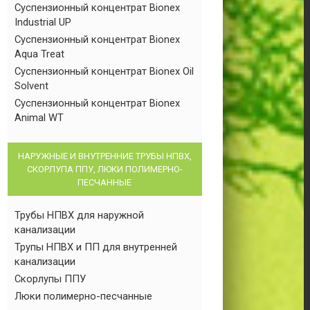
Суспензионный концентрат Bionex
Industrial UP
Суспензионный концентрат Bionex
Aqua Treat
Суспензионный концентрат Bionex Oil
Solvent
Суспензионный концентрат Bionex
Animal WT
НАРУЖНЫЕ И ВНУТРЕННИЕ ТРУБЫ НПВХ,
СКОРЛУПА ППУ, ЛЮКИ ПОЛИМЕРНО-
ПЕСЧАННЫЕ
Трубы НПВХ для наружной
канализации
Трупы НПВХ и ПП для внутренней
канализации
Скорлупы ППУ
Люки полимерно-песчанные