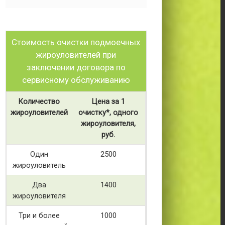
Стоимость очистки подмоечных
жироуловителей при
заключении договора по
сервисному обслуживанию
Количество
Цена за 1
жироуловителей
очистку*, одного
жироуловителя,
руб.
Один
2500
жироуловитель
Два
1400
жироуловителя
Три и более
1000