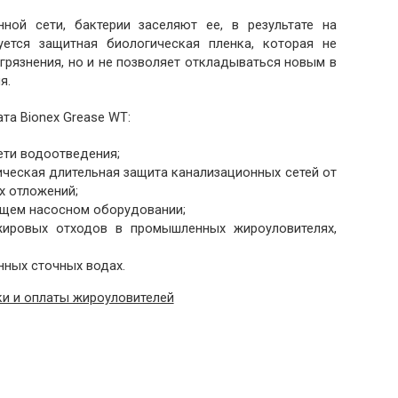
ной сети, бактерии заселяют ее, в результате на
уется защитная биологическая пленка, которая не
рязнения, но и не позволяет откладываться новым в
я.
та Bionex Grease WT:
ети водоотведения;
ическая длительная защита канализационных сетей от
х отложений;
ющем насосном оборудовании;
ировых отходов в промышленных жироуловителях,
ных сточных водах.
и и оплаты жироуловителей