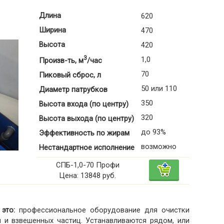
Длина
620
Ширина
470
Высота
420
3
1,0
Произв-ть, м
/час
70
Пиковый сброс, л
50 или 110
Диаметр патрубков
350
Высота входа (по центру)
320
Высота выхода (по центру)
до 93%
Эффективность по жирам
возможно
Нестандартное исполнение
СПБ-1,0-70 Профи
Цена: 13848 руб.
это:
профессиональное оборудование для очистки
 и взвешенных частиц. Устанавливаются рядом, или