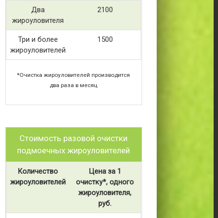
Два
2100
жироуловителя
Три и более
1500
жироуловителей
*Очистка жироуловителей производится
два раза в месяц
Стоимость разовой очистки
подмоечных жироуловителей
Количество
Цена за 1
жироуловителей
очистку*, одного
жироуловителя,
руб.