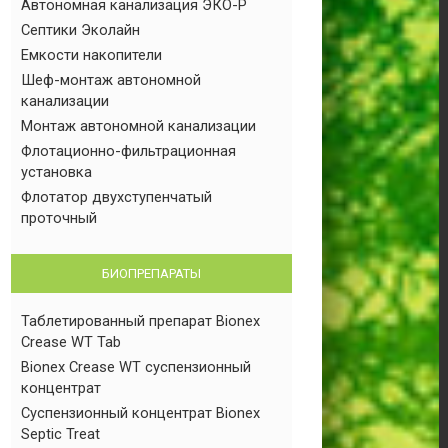
Автономная канализация ЭКО-Р
Септики Эколайн
Емкости накопители
Шеф-монтаж автономной
канализации
Монтаж автономной канализации
Флотационно-фильтрационная
установка
Флотатор двухступенчатый
проточный
БИОПРЕПАРАТЫ
Таблетированный препарат Bionex
Crease WT Tab
Bionex Crease WT суспензионный
концентрат
Суспензионный концентрат Bionex
Septic Treat