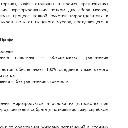
торанах, кафе, столовых и прочих предприятиях
ным перфорированным лотком для сбора мусора,
егчат процесс полной очистки жироотделителя и
 жиров, но и от пищевого мусора, поступающего в
 Профи:
оловки.
ионные пластины — обеспечивают увеличение
 лоток обеспечивает 100% оседание даже самого
и лотка.
ения — без увеличения стоимости.
ении жиропродуктов и осадка из устройства при
ироуловителя и собрать уплотнившийся жир скребком
сит от содержания жировых загрязнений в сточных