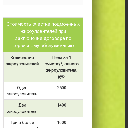
Стоимость очистки подмоечных
жироуловителей при
заключении договора по
сервисному обслуживанию
Количество
Цена за 1
жироуловителей
очистку*, одного
жироуловителя,
руб.
Один
2500
жироуловитель
Два
1400
жироуловителя
Три и более
1000