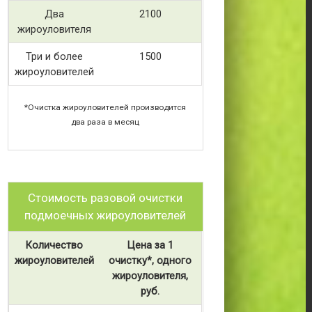
Два
2100
жироуловителя
Три и более
1500
жироуловителей
*Очистка жироуловителей производится
два раза в месяц
Стоимость разовой очистки
подмоечных жироуловителей
Количество
Цена за 1
жироуловителей
очистку*, одного
жироуловителя,
руб.