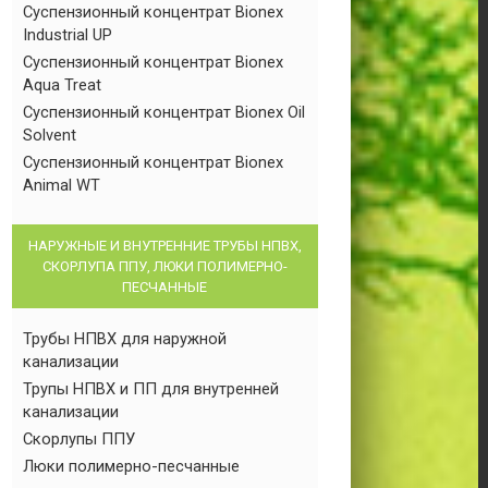
Суспензионный концентрат Bionex
Industrial UP
Суспензионный концентрат Bionex
Aqua Treat
Суспензионный концентрат Bionex Oil
Solvent
Суспензионный концентрат Bionex
Animal WT
НАРУЖНЫЕ И ВНУТРЕННИЕ ТРУБЫ НПВХ,
СКОРЛУПА ППУ, ЛЮКИ ПОЛИМЕРНО-
ПЕСЧАННЫЕ
Трубы НПВХ для наружной
канализации
Трупы НПВХ и ПП для внутренней
канализации
Скорлупы ППУ
Люки полимерно-песчанные