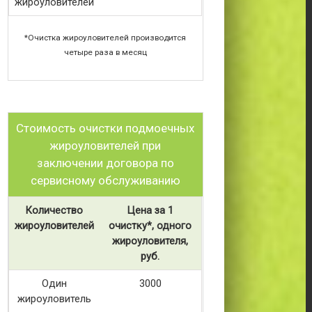
жироуловителей
*Очистка жироуловителей производится
четыре раза в месяц
Стоимость очистки подмоечных
жироуловителей при
заключении договора по
сервисному обслуживанию
Количество
Цена за 1
жироуловителей
очистку*, одного
жироуловителя,
руб.
Один
3000
жироуловитель