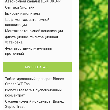
Автономная канализация ЭКО-Р
Септики Эколайн
Емкости накопители
Шеф-монтаж автономной
канализации
Монтаж автономной канализации
Флотационно-фильтрационная
установка
Флотатор двухступенчатый
проточный
БИОПРЕПАРАТЫ
Таблетированный препарат Bionex
Crease WT Tab
Bionex Crease WT суспензионный
концентрат
Суспензионный концентрат Bionex
Septic Treat