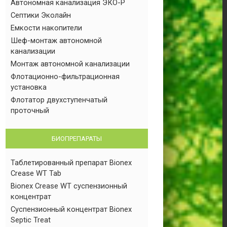
Автономная канализация ЭКО-Р
Септики Эколайн
Емкости накопители
Шеф-монтаж автономной
канализации
Монтаж автономной канализации
Флотационно-фильтрационная
установка
Флотатор двухступенчатый
проточный
БИОПРЕПАРАТЫ
Таблетированный препарат Bionex
Crease WT Tab
Bionex Crease WT суспензионный
концентрат
Суспензионный концентрат Bionex
Septic Treat