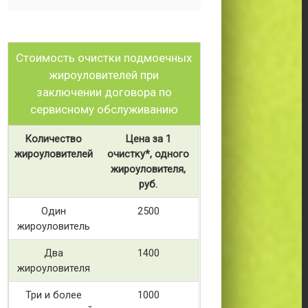
Стоимость очистки подмоечных
жироуловителей при
заключении договора по
сервисному обслуживанию
Количество
Цена за 1
жироуловителей
очистку*, одного
жироуловителя,
руб.
Один
2500
жироуловитель
Два
1400
жироуловителя
Три и более
1000