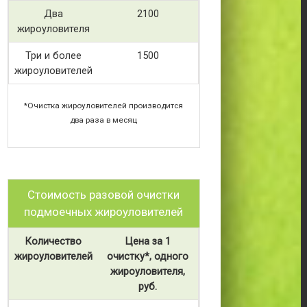
Два
2100
жироуловителя
Три и более
1500
жироуловителей
*Очистка жироуловителей производится
два раза в месяц
Стоимость разовой очистки
подмоечных жироуловителей
Количество
Цена за 1
жироуловителей
очистку*, одного
жироуловителя,
руб.