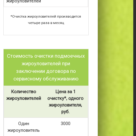
жироуловителей
*Очистка жироуловителей производится
четыре раза в месяц
Стоимость очистки подмоечных
жироуловителей при
заключении договора по
сервисному обслуживанию
Количество
Цена за 1
жироуловителей
очистку*, одного
жироуловителя,
руб.
Один
3000
жироуловитель