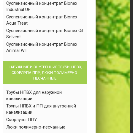
Суспензионный концентрат Bionex
Industrial UP
Суспензионный концентрат Bionex
Aqua Treat
Суспензионный концентрат Bionex Oil
Solvent
Суспензионный концентрат Bionex
Animal WT
НАРУЖНЫЕ И ВНУТРЕННИЕ ТРУБЫ НПВХ,
СКОРЛУПА ППУ, ЛЮКИ ПОЛИМЕРНО-
ПЕСЧАННЫЕ
Трубы НПВХ для наружной
канализации
Трупы НПВХ и ПП для внутренней
канализации
Скорлупы ППУ
Люки полимерно-песчанные