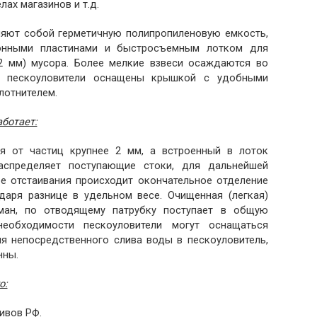
ах магазинов и т.д.
ляют собой герметичную полипропиленовую емкость,
ионными пластинами и быстросъемным лотком для
2 мм) мусора. Более мелкие взвеси осаждаются во
се пескоуловители оснащены крышкой с удобными
лотнителем.
аботает:
ся от частиц крупнее 2 мм, а встроенный в лоток
аспределяет поступающие стоки, для дальнейшей
ре отстаивания происходит окончательное отделение
даря разнице в удельном весе. Очищенная (легкая)
ман, по отводящему патрубку поступает в общую
необходимости пескоуловители могут оснащаться
я непосредственного слива воды в пескоуловитель,
нны.
о:
ивов РФ.