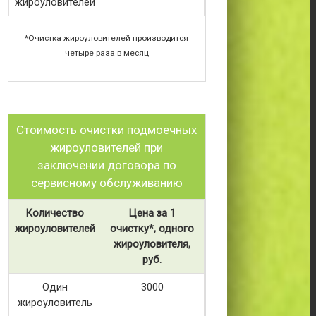
жироуловителей
*Очистка жироуловителей производится
четыре раза в месяц
Стоимость очистки подмоечных
жироуловителей при
заключении договора по
сервисному обслуживанию
Количество
Цена за 1
жироуловителей
очистку*, одного
жироуловителя,
руб.
Один
3000
жироуловитель