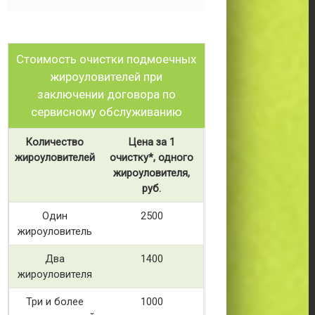
Стоимость очистки подмоечных
жироуловителей при
заключении договора по
сервисному обслуживанию
Количество
Цена за 1
жироуловителей
очистку*, одного
жироуловителя,
руб.
Один
2500
жироуловитель
Два
1400
жироуловителя
Три и более
1000