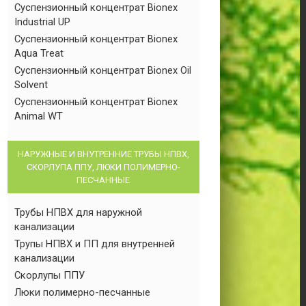
Суспензионный концентрат Bionex
Industrial UP
Суспензионный концентрат Bionex
Aqua Treat
Суспензионный концентрат Bionex Oil
Solvent
Суспензионный концентрат Bionex
Animal WT
НАРУЖНЫЕ И ВНУТРЕННИЕ ТРУБЫ НПВХ,
СКОРЛУПА ППУ, ЛЮКИ ПОЛИМЕРНО-
ПЕСЧАННЫЕ
Трубы НПВХ для наружной
канализации
Трупы НПВХ и ПП для внутренней
канализации
Скорлупы ППУ
Люки полимерно-песчанные