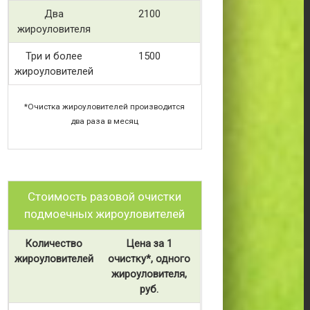
Два
2100
жироуловителя
Три и более
1500
жироуловителей
*Очистка жироуловителей производится
два раза в месяц
Стоимость разовой очистки
подмоечных жироуловителей
Количество
Цена за 1
жироуловителей
очистку*, одного
жироуловителя,
руб.