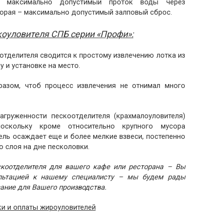
 максимально допустимый проток воды через
торая – максимально допустимый залповый сброс.
оуловителя СПБ серии «Профи»:
тделителя сводится к простому извлечению лотка из
 и установке на место.
разом, чтоб процесс извлечения не отнимал много
груженности пескоотделителя (крахмалоуловителя)
поскольку кроме относительно крупного мусора
ль осаждает еще и более мелкие взвеси, постепенно
 слоя на дне песколовки.
скоотделителя для вашего кафе или ресторана – Вы
ультацией к нашему специалисту – мы будем рады
ание для Вашего производства.
и и оплаты жироуловителей