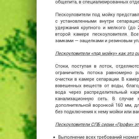
общепита, в специализированных отдел
Пескоуловители под мойку представ
с установленными внутри сепарац
удержания крупного и мелкого (до 
второй камере пескоуловителя. В
замками — защелками и резиновым уп
Пескоуловители «под мойку» как это р
Стоки, поступая в лоток, отделяют
ограничитель потока равномерно р
очистки в камере сепарации. В каме
взвешенных веществ от воды, благо
вода через распределительный кар
канализационную сеть. В случае 
дополнительной воронкой 160 мм, дл
без подключения к нему мойки или ва
Пескоуловители СПБ серии «Профи» эт
Выполнение всех требований нормат