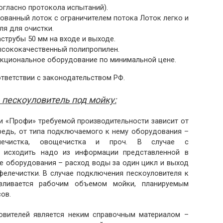
огласно протокола испытаний).
ванный лоток с ограничителем потока Лоток легко и
ля для очистки.
струбы 50 мм на входе и выходе.
ысококачественный полипропилен.
кциональное оборудование по минимальной цене.
тветствии с законодательством РФ.
 пескоуловитель под мойку:
и «Профи» требуемой производительности зависит от
редь, от типа подключаемого к нему оборудования –
елечистка, овощечистка и проч. В случае с
) исходить надо из информации представленной в
е оборудования – расход воды за один цикл и выход
фелечистки. В случае подключения пескоуловителя к
вливается рабочим объемом мойки, планируемым
ов.
овителей является неким справочным материалом –