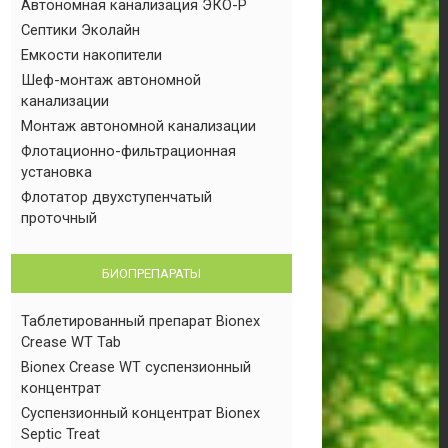
Автономная канализация ЭКО-Р
Септики Эколайн
Емкости накопители
Шеф-монтаж автономной
канализации
Монтаж автономной канализации
Флотационно-фильтрационная
установка
Флотатор двухступенчатый
проточный
БИОПРЕПАРАТЫ
Таблетированный препарат Bionex
Crease WT Tab
Bionex Crease WT суспензионный
концентрат
Суспензионный концентрат Bionex
Septic Treat