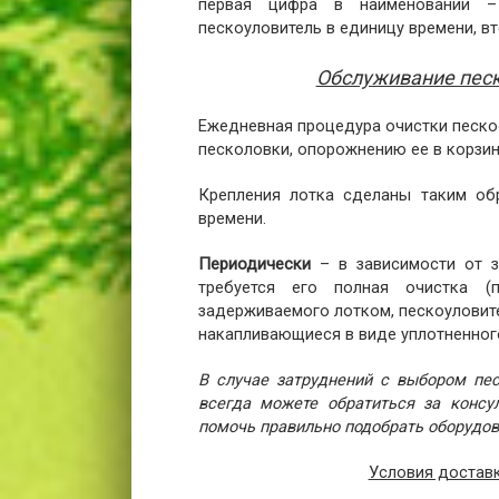
первая цифра в наименовании –
пескоуловитель в единицу времени, в
Обслуживание песк
Ежедневная процедура очистки пескоо
песколовки, опорожнению ее в корзину
Крепления лотка сделаны таким об
времени.
Периодически
– в зависимости от за
требуется его полная очистка (
задерживаемого лотком, пескоуловите
накапливающиеся в виде уплотненного
В случае затруднений с выбором пе
всегда можете обратиться за конс
помочь правильно подобрать оборудов
Условия доставк