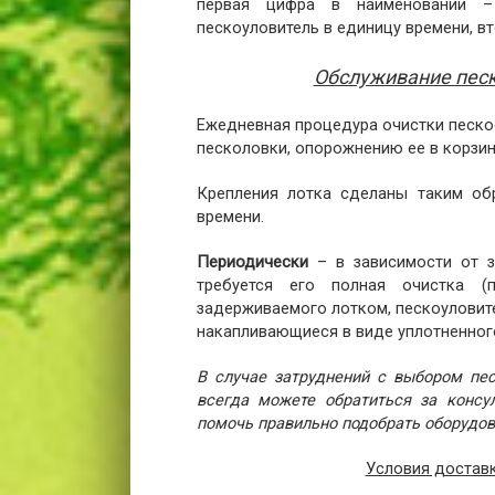
первая цифра в наименовании –
пескоуловитель в единицу времени, в
Обслуживание песк
Ежедневная процедура очистки пескоо
песколовки, опорожнению ее в корзину
Крепления лотка сделаны таким об
времени.
Периодически
– в зависимости от за
требуется его полная очистка (
задерживаемого лотком, пескоуловите
накапливающиеся в виде уплотненного
В случае затруднений с выбором пе
всегда можете обратиться за конс
помочь правильно подобрать оборудов
Условия доставк