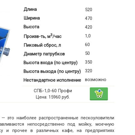
Длина
520
Ширина
470
Высота
420
3
1,0
Произв-ть, м
/час
60
Пиковый сброс, л
50
Диаметр патрубков
350
Высота входа (по центру)
320
Высота выхода (по центру)
возможно
Нестандартное исполнение
СПБ-1,0-60 Профи
Цена: 15960 руб.
 — это наиболее распространенные пескоуловители
анавливаются непосредственно под мойку, моечную
тку и прочее в различных кафе, на предприятиях