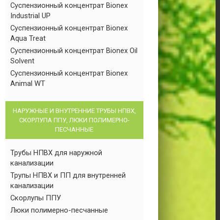
Суспензионный концентрат Bionex
Industrial UP
Суспензионный концентрат Bionex
Aqua Treat
Суспензионный концентрат Bionex Oil
Solvent
Суспензионный концентрат Bionex
Animal WT
НАРУЖНЫЕ И ВНУТРЕННИЕ ТРУБЫ НПВХ,
СКОРЛУПА ППУ, ЛЮКИ ПОЛИМЕРНО-
ПЕСЧАННЫЕ
Трубы НПВХ для наружной
канализации
Трупы НПВХ и ПП для внутренней
канализации
Скорлупы ППУ
Люки полимерно-песчанные