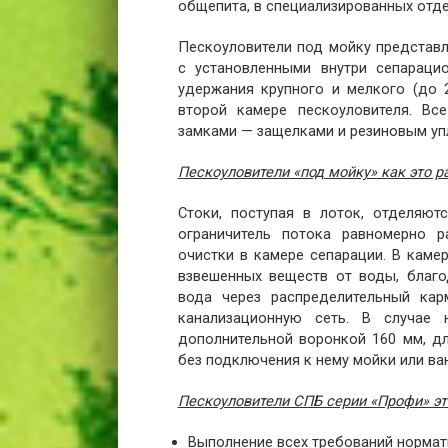
общепита, в специализированных отдел
Пескоуловители под мойку представ
с установленными внутри сепарац
удержания крупного и мелкого (до 
второй камере пескоуловителя. В
замками — защелками и резиновым уп
Пескоуловители «под мойку» как это р
Стоки, поступая в лоток, отделяют
ограничитель потока равномерно р
очистки в камере сепарации. В каме
взвешенных веществ от воды, благо
вода через распределительный кар
канализационную сеть. В случае 
дополнительной воронкой 160 мм, дл
без подключения к нему мойки или ва
Пескоуловители СПБ серии «Профи» эт
Выполнение всех требований нормат