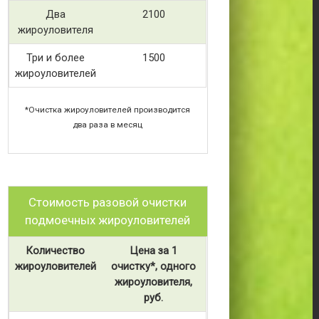
Два
2100
жироуловителя
Три и более
1500
жироуловителей
*Очистка жироуловителей производится
два раза в месяц
Стоимость разовой очистки
подмоечных жироуловителей
Количество
Цена за 1
жироуловителей
очистку*, одного
жироуловителя,
руб.