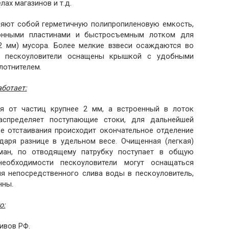
ах магазинов и т.д.
ляют собой герметичную полипропиленовую емкость,
ионными пластинами и быстросъемным лотком для
2 мм) мусора. Более мелкие взвеси осаждаются во
се пескоуловители оснащены крышкой с удобными
лотнителем.
аботает:
ся от частиц крупнее 2 мм, а встроенный в лоток
аспределяет поступающие стоки, для дальнейшей
ре отстаивания происходит окончательное отделение
даря разнице в удельном весе. Очищенная (легкая)
ман, по отводящему патрубку поступает в общую
необходимости пескоуловители могут оснащаться
я непосредственного слива воды в пескоуловитель,
нны.
о:
ивов РФ.