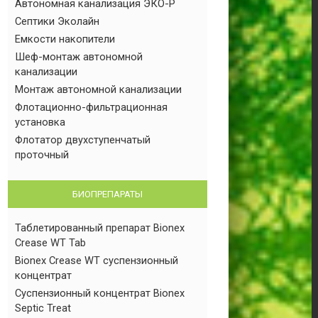
Автономная канализация ЭКО-Р
Септики Эколайн
Емкости накопители
Шеф-монтаж автономной
канализации
Монтаж автономной канализации
Флотационно-фильтрационная
установка
Флотатор двухступенчатый
проточный
БИОПРЕПАРАТЫ
Таблетированный препарат Bionex
Crease WT Tab
Bionex Crease WT суспензионный
концентрат
Суспензионный концентрат Bionex
Septic Treat