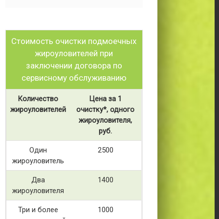
Стоимость очистки подмоечных
жироуловителей при
заключении договора по
сервисному обслуживанию
Количество
Цена за 1
жироуловителей
очистку*, одного
жироуловителя,
руб.
Один
2500
жироуловитель
Два
1400
жироуловителя
Три и более
1000