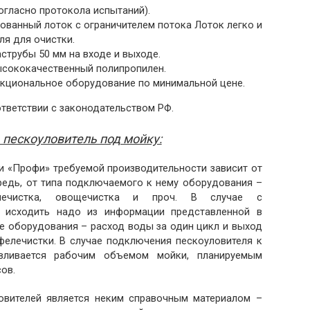
огласно протокола испытаний).
ванный лоток с ограничителем потока Лоток легко и
ля для очистки.
струбы 50 мм на входе и выходе.
ысококачественный полипропилен.
кциональное оборудование по минимальной цене.
тветствии с законодательством РФ.
 пескоуловитель под мойку:
и «Профи» требуемой производительности зависит от
редь, от типа подключаемого к нему оборудования –
елечистка, овощечистка и проч. В случае с
) исходить надо из информации представленной в
е оборудования – расход воды за один цикл и выход
фелечистки. В случае подключения пескоуловителя к
вливается рабочим объемом мойки, планируемым
ов.
овителей является неким справочным материалом –