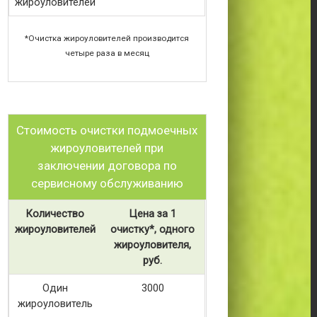
жироуловителей
*Очистка жироуловителей производится
четыре раза в месяц
Стоимость очистки подмоечных
жироуловителей при
заключении договора по
сервисному обслуживанию
Количество
Цена за 1
жироуловителей
очистку*, одного
жироуловителя,
руб.
Один
3000
жироуловитель