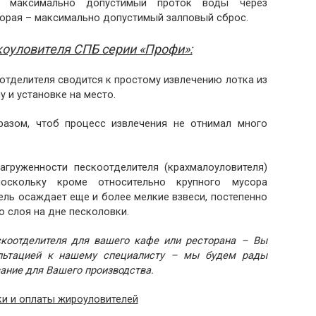
 максимально допустимый проток воды через
торая – максимально допустимый залповый сброс.
оуловителя СПБ серии «Профи»:
тделителя сводится к простому извлечению лотка из
 и установке на место.
разом, чтоб процесс извлечения не отнимал много
груженности пескоотделителя (крахмалоуловителя)
поскольку кроме относительно крупного мусора
ль осаждает еще и более мелкие взвеси, постепенно
 слоя на дне песколовки.
скоотделителя для вашего кафе или ресторана – Вы
ультацией к нашему специалисту – мы будем рады
ание для Вашего производства.
и и оплаты жироуловителей