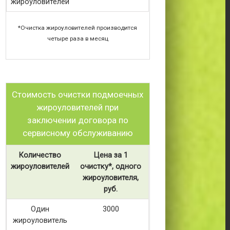
жироуловителей
*Очистка жироуловителей производится
четыре раза в месяц
Стоимость очистки подмоечных
жироуловителей при
заключении договора по
сервисному обслуживанию
Количество
Цена за 1
жироуловителей
очистку*, одного
жироуловителя,
руб.
Один
3000
жироуловитель