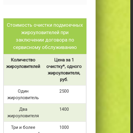
Стоимость очистки подмоечных
жироуловителей при
заключении договора по
сервисному обслуживанию
Количество
Цена за 1
жироуловителей
очистку*, одного
жироуловителя,
руб.
Один
2500
жироуловитель
Два
1400
жироуловителя
Три и более
1000