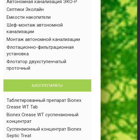
Автономная канализация ЭКО-Р
Септики Эколайн
Емкости накопители
Шеф-монтаж автономной
канализации
Монтаж автономной канализации
Флотационно-фильтрационная
установка
Флотатор двухступенчатый
проточный
БИОПРЕПАРАТЫ
Таблетированный препарат Bionex
Crease WT Tab
Bionex Crease WT суспензионный
концентрат
Суспензионный концентрат Bionex
Septic Treat