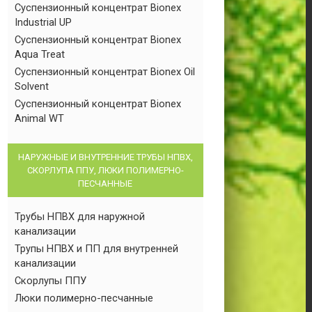
Суспензионный концентрат Bionex
Industrial UP
Суспензионный концентрат Bionex
Aqua Treat
Суспензионный концентрат Bionex Oil
Solvent
Суспензионный концентрат Bionex
Animal WT
НАРУЖНЫЕ И ВНУТРЕННИЕ ТРУБЫ НПВХ,
СКОРЛУПА ППУ, ЛЮКИ ПОЛИМЕРНО-
ПЕСЧАННЫЕ
Трубы НПВХ для наружной
канализации
Трупы НПВХ и ПП для внутренней
канализации
Скорлупы ППУ
Люки полимерно-песчанные