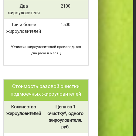
Два
2100
жироуловителя
Три и более
1500
жироуловителей
*Очистка жироуловителей производится
два раза в месяц
Стоимость разовой очистки
подмоечных жироуловителей
Количество
Цена за 1
жироуловителей
очистку*, одного
жироуловителя,
руб.