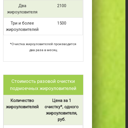
Два
2100
жироуловителя
Три и более
1500
жироуловителей
*Очистка жироуловителей производится
два раза в месяц
Стоимость разовой очистки
подмоечных жироуловителей
Количество
Цена за 1
жироуловителей
очистку*, одного
жироуловителя,
руб.