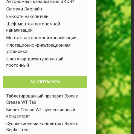
Автономная канализация ЭКО-Р
Септики Эколайн
Емкости накопители
Шеф-монтаж автономной
канализации
Монтаж автономной канализации
Флотационно-фильтрационная
установка
Флотатор двухступенчатый
проточный
БИОПРЕПАРАТЫ
Таблетированный препарат Bionex
Crease WT Tab
Bionex Crease WT суспензионный
концентрат
Суспензионный концентрат Bionex
Septic Treat