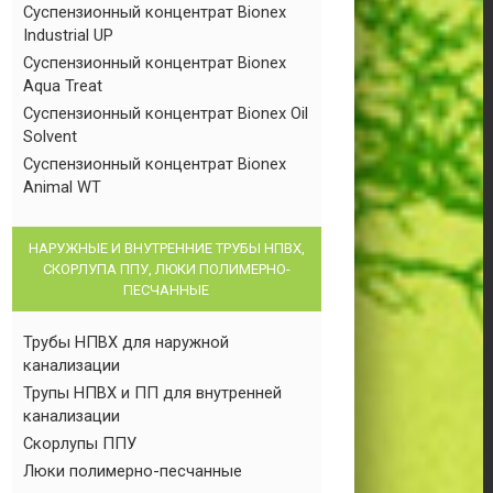
Суспензионный концентрат Bionex
Industrial UP
Суспензионный концентрат Bionex
Aqua Treat
Суспензионный концентрат Bionex Oil
Solvent
Суспензионный концентрат Bionex
Animal WT
НАРУЖНЫЕ И ВНУТРЕННИЕ ТРУБЫ НПВХ,
СКОРЛУПА ППУ, ЛЮКИ ПОЛИМЕРНО-
ПЕСЧАННЫЕ
Трубы НПВХ для наружной
канализации
Трупы НПВХ и ПП для внутренней
канализации
Скорлупы ППУ
Люки полимерно-песчанные