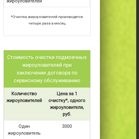
жироуловителей
*Очистка жироуловителей производится
четыре раза в месяц
Стоимость очистки подмоечных
жироуловителей при
заключении договора по
сервисному обслуживанию
Количество
Цена за 1
жироуловителей
очистку*, одного
жироуловителя,
руб.
Один
3000
жироуловитель