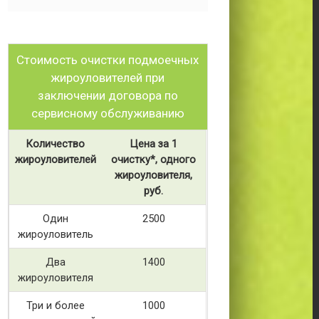
Стоимость очистки подмоечных
жироуловителей при
заключении договора по
сервисному обслуживанию
Количество
Цена за 1
жироуловителей
очистку*, одного
жироуловителя,
руб.
Один
2500
жироуловитель
Два
1400
жироуловителя
Три и более
1000