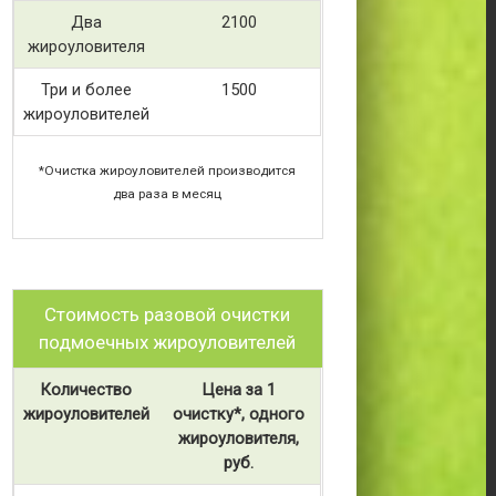
Два
2100
жироуловителя
Три и более
1500
жироуловителей
*Очистка жироуловителей производится
два раза в месяц
Стоимость разовой очистки
подмоечных жироуловителей
Количество
Цена за 1
жироуловителей
очистку*, одного
жироуловителя,
руб.