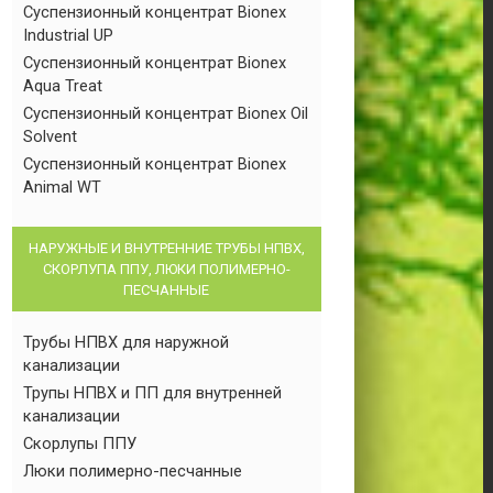
Суспензионный концентрат Bionex
Industrial UP
Суспензионный концентрат Bionex
Aqua Treat
Суспензионный концентрат Bionex Oil
Solvent
Суспензионный концентрат Bionex
Animal WT
НАРУЖНЫЕ И ВНУТРЕННИЕ ТРУБЫ НПВХ,
СКОРЛУПА ППУ, ЛЮКИ ПОЛИМЕРНО-
ПЕСЧАННЫЕ
Трубы НПВХ для наружной
канализации
Трупы НПВХ и ПП для внутренней
канализации
Скорлупы ППУ
Люки полимерно-песчанные