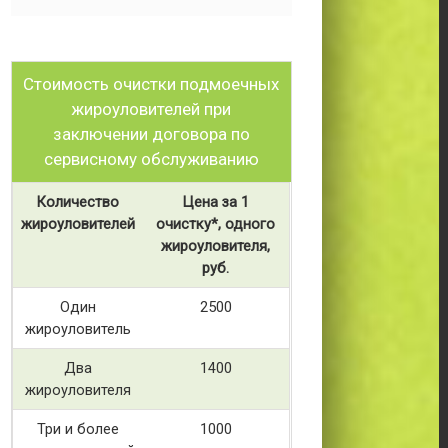
Стоимость очистки подмоечных
жироуловителей при
заключении договора по
сервисному обслуживанию
Количество
Цена за 1
жироуловителей
очистку*, одного
жироуловителя,
руб.
Один
2500
жироуловитель
Два
1400
жироуловителя
Три и более
1000