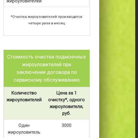
жироуловителей
*Очистка жироуловителей производится
четыре раза в месяц
Стоимость очистки подмоечных
жироуловителей при
заключении договора по
сервисному обслуживанию
Количество
Цена за 1
жироуловителей
очистку*, одного
жироуловителя,
руб.
Один
3000
жироуловитель