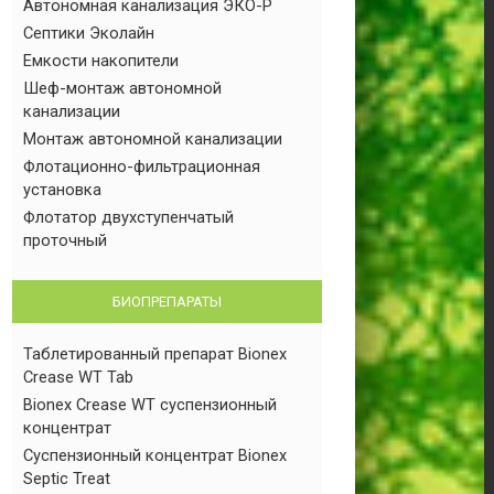
Автономная канализация ЭКО-Р
Септики Эколайн
Емкости накопители
Шеф-монтаж автономной
канализации
Монтаж автономной канализации
Флотационно-фильтрационная
установка
Флотатор двухступенчатый
проточный
БИОПРЕПАРАТЫ
Таблетированный препарат Bionex
Crease WT Tab
Bionex Crease WT суспензионный
концентрат
Суспензионный концентрат Bionex
Septic Treat