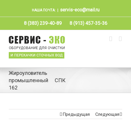
servis-eco@mail.ru
НАША ПОЧТА:
|
8 (383) 239-40-89
8 (913) 457-35-36
Жироуловитель
промышленный СПК
162
Предыдущая
Следующая