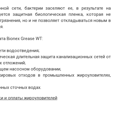
ной сети, бактерии заселяют ее, в результате на
уется защитная биологическая пленка, которая не
рязнения, но и не позволяет откладываться новым в
я.
та Bionex Grease WT:
ети водоотведения;
ическая длительная защита канализационных сетей от
х отложений;
ющем насосном оборудовании;
ировых отходов в промышленных жироуловителях,
ных сточных водах.
и и оплаты жироуловителей