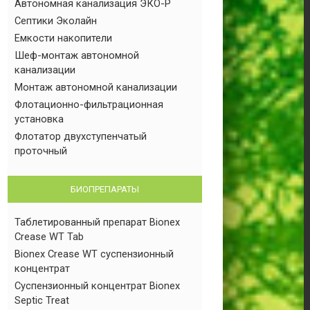
Автономная канализация ЭКО-Р
Септики Эколайн
Емкости накопители
Шеф-монтаж автономной
канализации
Монтаж автономной канализации
Флотационно-фильтрационная
установка
Флотатор двухступенчатый
проточный
БИОПРЕПАРАТЫ
Таблетированный препарат Bionex
Crease WT Tab
Bionex Crease WT суспензионный
концентрат
Суспензионный концентрат Bionex
Septic Treat