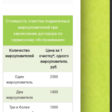
Стоимость очистки подмоечных
жироуловителей при
заключении договора по
сервисному обслуживанию
Количество
Цена за 1
жироуловителей
очистку*, одного
жироуловителя,
руб.
Один
2500
жироуловитель
Два
1400
жироуловителя
Три и более
1000