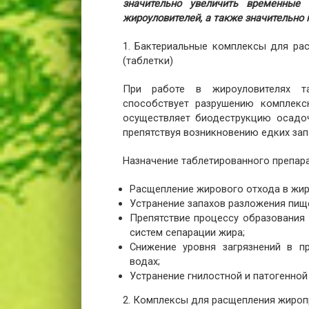
значительно увеличить временные 
жироуловителей, а также значительно
1. Бактериальные комплексы для р
(таблетки)
При работе в жироуловителях та
способствует разрушению комплекс
осуществляет биодеструкцию осадоч
препятствуя возникновению едких зап
Назначение таблетированного препара
Расщепление жирового отхода в жир
Устранение запахов разложения пищ
Препятствие процессу образования 
систем сепарации жира;
Снижение уровня загрязнений в п
водах;
Устранение гнилостной и патогенно
2. Комплексы для расщепления жиро