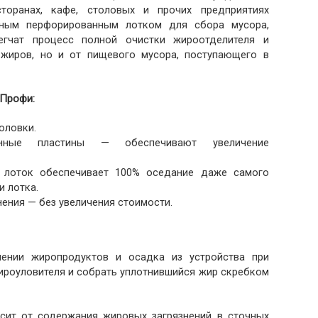
торанах, кафе, столовых и прочих предприятиях
ным перфорированным лотком для сбора мусора,
егчат процесс полной очистки жироотделителя и
 жиров, но и от пищевого мусора, поступающего в
 Профи:
оловки.
ионные пластины — обеспечивают увеличение
 лоток обеспечивает 100% оседание даже самого
и лотка.
ения — без увеличения стоимости.
ении жиропродуктов и осадка из устройства при
ироуловителя и собрать уплотнившийся жир скребком
сит от содержания жировых загрязнений в сточных