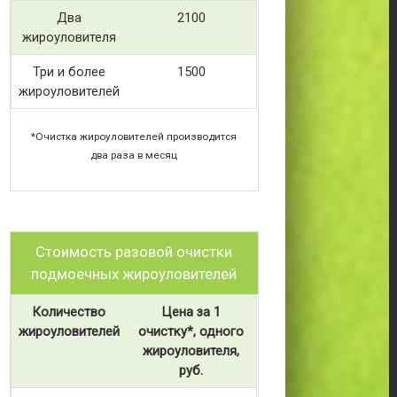
Два
2100
жироуловителя
Три и более
1500
жироуловителей
*Очистка жироуловителей производится
два раза в месяц
Стоимость разовой очистки
подмоечных жироуловителей
Количество
Цена за 1
жироуловителей
очистку*, одного
жироуловителя,
руб.