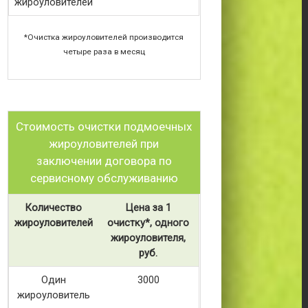
жироуловителей
*Очистка жироуловителей производится
четыре раза в месяц
Стоимость очистки подмоечных
жироуловителей при
заключении договора по
сервисному обслуживанию
Количество
Цена за 1
жироуловителей
очистку*, одного
жироуловителя,
руб.
Один
3000
жироуловитель