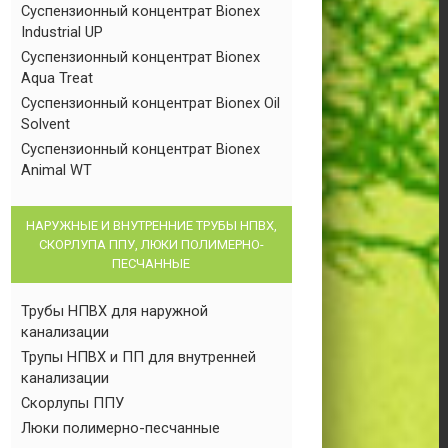
Суспензионный концентрат Bionex
Industrial UP
Суспензионный концентрат Bionex
Aqua Treat
Суспензионный концентрат Bionex Oil
Solvent
Суспензионный концентрат Bionex
Animal WT
НАРУЖНЫЕ И ВНУТРЕННИЕ ТРУБЫ НПВХ,
СКОРЛУПА ППУ, ЛЮКИ ПОЛИМЕРНО-
ПЕСЧАННЫЕ
Трубы НПВХ для наружной
канализации
Трупы НПВХ и ПП для внутренней
канализации
Скорлупы ППУ
Люки полимерно-песчанные