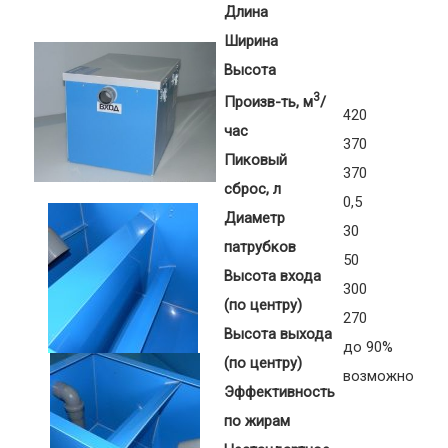
Длина
Ширина
Высота
3
Произв-ть, м
/
420
час
370
Пиковый
370
сброс, л
0,5
Диаметр
30
патрубков
50
Высота входа
300
(по центру)
270
Высота выхода
до 90%
(по центру)
возможно
Эффективность
по жирам