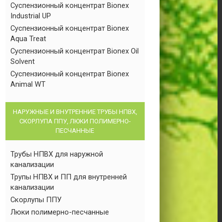
Суспензионный концентрат Bionex
Industrial UP
Суспензионный концентрат Bionex
Aqua Treat
Суспензионный концентрат Bionex Oil
Solvent
Суспензионный концентрат Bionex
Animal WT
НАРУЖНЫЕ И ВНУТРЕННИЕ ТРУБЫ НПВХ,
СКОРЛУПА ППУ, ЛЮКИ ПОЛИМЕРНО-
ПЕСЧАННЫЕ
Трубы НПВХ для наружной
канализации
Трупы НПВХ и ПП для внутренней
канализации
Скорлупы ППУ
Люки полимерно-песчанные