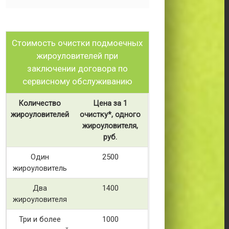
Стоимость очистки подмоечных
жироуловителей при
заключении договора по
сервисному обслуживанию
Количество
Цена за 1
жироуловителей
очистку*, одного
жироуловителя,
руб.
Один
2500
жироуловитель
Два
1400
жироуловителя
Три и более
1000