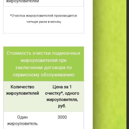
жироуловителей
*Очистка жироуловителей производится
четыре раза в месяц
Стоимость очистки подмоечных
жироуловителей при
заключении договора по
сервисному обслуживанию
Количество
Цена за 1
жироуловителей
очистку*, одного
жироуловителя,
руб.
Один
3000
жироуловитель