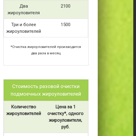
Два
2100
жироуловителя
Три и более
1500
жироуловителей
*Очистка жироуловителей производится
два раза в месяц
Стоимость разовой очистки
подмоечных жироуловителей
Количество
Цена за 1
жироуловителей
очистку*, одного
жироуловителя,
руб.