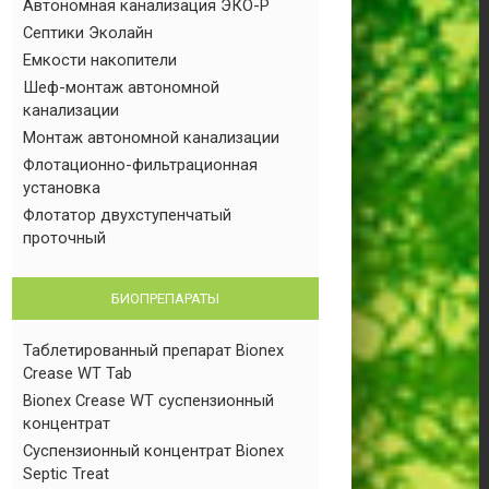
Автономная канализация ЭКО-Р
Септики Эколайн
Емкости накопители
Шеф-монтаж автономной
канализации
Монтаж автономной канализации
Флотационно-фильтрационная
установка
Флотатор двухступенчатый
проточный
БИОПРЕПАРАТЫ
Таблетированный препарат Bionex
Crease WT Tab
Bionex Crease WT суспензионный
концентрат
Суспензионный концентрат Bionex
Septic Treat