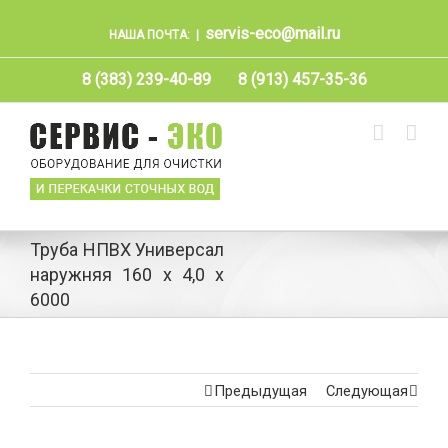
servis-eco@mail.ru
НАША ПОЧТА:
|
8 (383) 239-40-89
8 (913) 457-35-36
Труба НПВХ Универсал
наружняя 160 х 4,0 х
6000
Предыдущая
Следующая